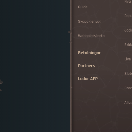
Nya
Guide
Popu
Skapa genväg
Jack
Webbplatskarta
Exkl
Betalningar
Live
Partners
Slot
Lodur APP
Bord
Alla