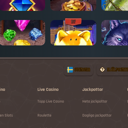
NY
Danger Zone
Cash Pig
Howling Wolves
SVENSKA
HJÄLPCENT
ino
Live Casino
Jackpottar
p
Topp Live Casino
Heta jackpottar
en Slots
Roulette
Dagliga jackpottar