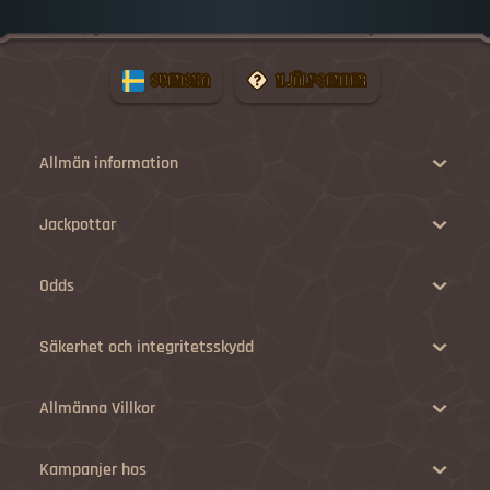
SVENSKA
HJÄLPCENTER
Allmän information
Jackpottar
Odds
Säkerhet och integritetsskydd
Allmänna Villkor
Kampanjer hos