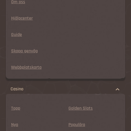
Om oss
Hjälpcenter
Guide
Skapa genväg
Webbplatskarta
Casino
Topp
Golden Slots
Nya
Populära