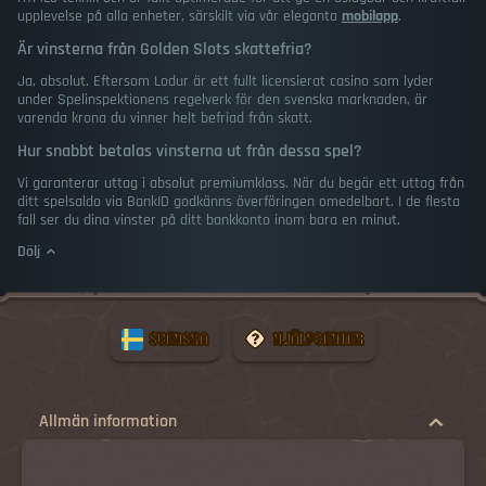
upplevelse på alla enheter, särskilt via vår eleganta
mobilapp
.
Är vinsterna från Golden Slots skattefria?
Ja, absolut. Eftersom Lodur är ett fullt licensierat casino som lyder
under Spelinspektionens regelverk för den svenska marknaden, är
varenda krona du vinner helt befriad från skatt.
Hur snabbt betalas vinsterna ut från dessa spel?
Vi garanterar uttag i absolut premiumklass. När du begär ett uttag från
ditt spelsaldo via BankID godkänns överföringen omedelbart. I de flesta
fall ser du dina vinster på ditt bankkonto inom bara en minut.
Dölj
SVENSKA
HJÄLPCENTER
Allmän information