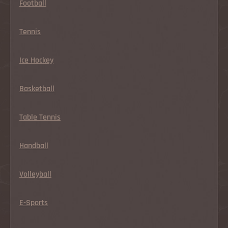
Football
Tennis
Ice Hockey
Basketball
Table Tennis
Handball
Volleyball
E-Sports