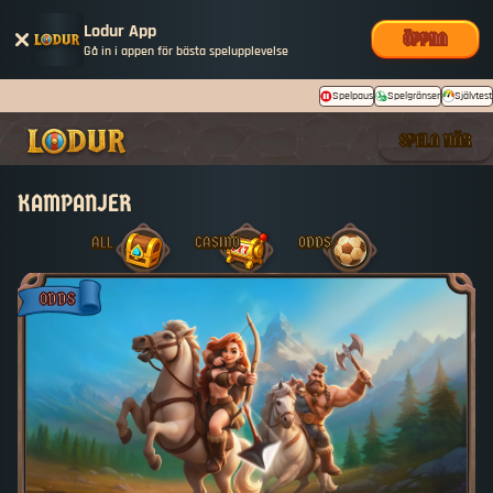
Lodur App
ÖPPNA
Gå in i appen för bästa spelupplevelse
Spelpaus
Spelgränser
Självtest
SPELA HÄR
KAMPANJER
ALL
CASINO
ODDS
ODDS