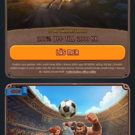
SPORT VÄLKOMSTBONUS
100% UPP TILL 1000 KR
LÄS MER
Endast nya spelare | Min. insättning 100kr | Bonus 100% upp till 1000kr, giltig i 60 dgr | Omsätt
insättningen x1 (min. odds 1.50) för att aktivera bonus | Bonus omsättnings: (insättning + bonus)
x6 | Spela ansvarsfullt |
Fullständiga villkor gäller
ODDS