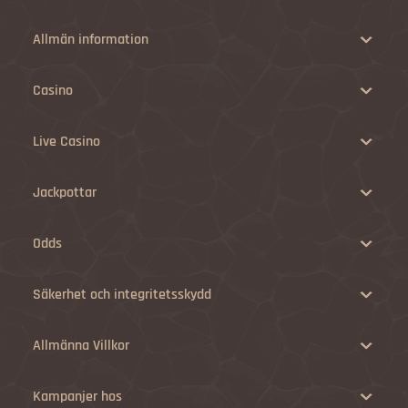
Allmän information
Casino
Live Casino
Jackpottar
Odds
Säkerhet och integritetsskydd
Allmänna Villkor
Kampanjer hos