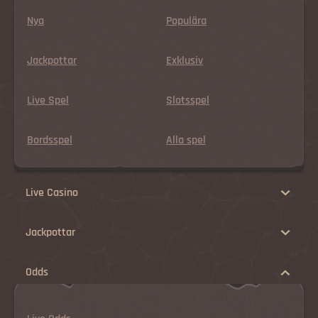
Nya
Populära
Jackpottar
Exklusiv
Live Spel
Slotsspel
Bordsspel
Alla spel
Live Casino
Jackpottar
Odds