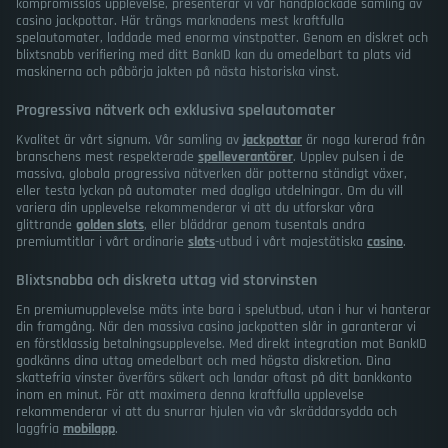
kompromisslös upplevelse, presenterar vi vår handplockade samling av
casino jackpottar. Här trängs marknadens mest kraftfulla
spelautomater, laddade med enorma vinstpotter. Genom en diskret och
blixtsnabb verifiering med ditt BankID kan du omedelbart ta plats vid
maskinerna och påbörja jakten på nästa historiska vinst.
Progressiva nätverk och exklusiva spelautomater
Kvalitet är vårt signum. Vår samling av
jackpottar
är noga kurerad från
branschens mest respekterade
spelleverantörer
. Upplev pulsen i de
massiva, globala progressiva nätverken där potterna ständigt växer,
eller testa lyckan på automater med dagliga utdelningar. Om du vill
variera din upplevelse rekommenderar vi att du utforskar våra
glittrande
golden slots
, eller bläddrar genom tusentals andra
premiumtitlar i vårt ordinarie
slots
-utbud i vårt majestätiska
casino
.
Blixtsnabba och diskreta uttag vid storvinsten
En premiumupplevelse mäts inte bara i spelutbud, utan i hur vi hanterar
din framgång. När den massiva casino jackpotten slår in garanterar vi
en förstklassig betalningsupplevelse. Med direkt integration mot BankID
godkänns dina uttag omedelbart och med högsta diskretion. Dina
skattefria vinster överförs säkert och landar oftast på ditt bankkonto
inom en minut. För att maximera denna kraftfulla upplevelse
rekommenderar vi att du snurrar hjulen via vår skräddarsydda och
laggfria
mobilapp
.