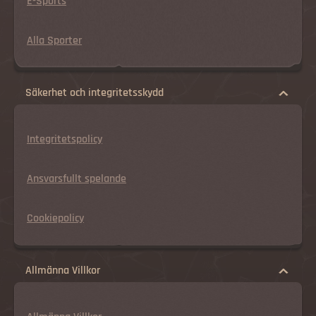
E-Sports
Alla Sporter
Säkerhet och integritetsskydd
Integritetspolicy
Ansvarsfullt spelande
Cookiepolicy
Allmänna Villkor