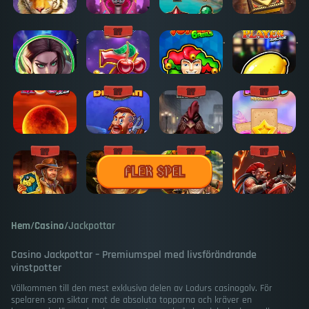
NY
Gems Infinity Reels
Star Staxx
Classic Joker 6 Reels
Random Player Arcade
NY
NY
NY
Multi Moon Arcade
Eric's big catch
Rooster Mobs
Candyways Bonanza 3
NY
NY
NY
NY
Book of Jones Golden Book
Wild Wild Bison
The Secret of Machu Picchu
Wild Hogs
FLER SPEL
Hem
/
Casino
/
Jackpottar
Casino Jackpottar – Premiumspel med livsförändrande
vinstpotter
Välkommen till den mest exklusiva delen av Lodurs casinogolv. För
spelaren som siktar mot de absoluta topparna och kräver en