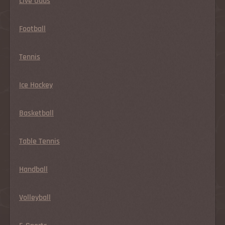
Live Odds
Football
Tennis
Ice Hockey
Basketball
Table Tennis
Handball
Volleyball