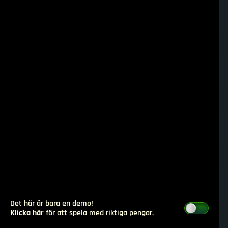
Det här är bara en demo!
Klicka här
för att spela med riktiga pengar.