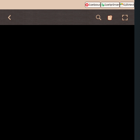
Spelpaus
Spelgränser
Självtest