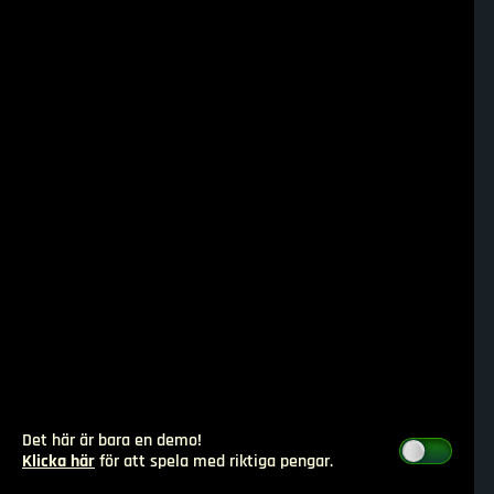
Det här är bara en demo!
Klicka här
för att spela med riktiga pengar.