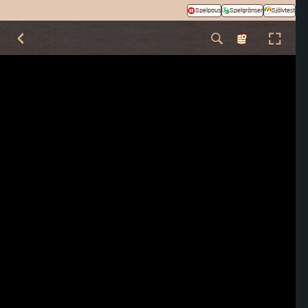
Spelpaus
Spelgränser
Självtest