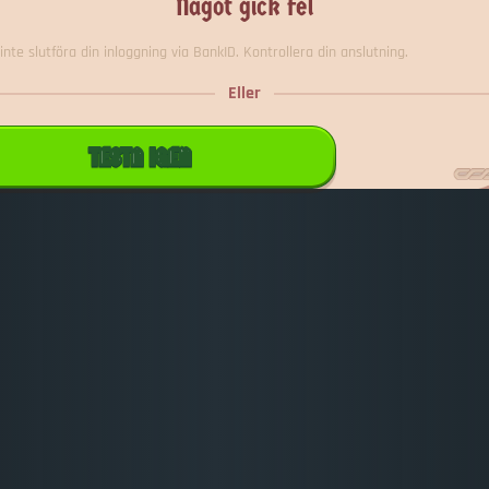
Något gick fel
inte slutföra din inloggning via BankID. Kontrollera din anslutning.
Eller
TESTA IGEN