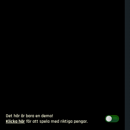
Det här är bara en demo!
Klicka här
för att spela med riktiga pengar.