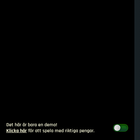
Det här är bara en demo!
Klicka här
för att spela med riktiga pengar.