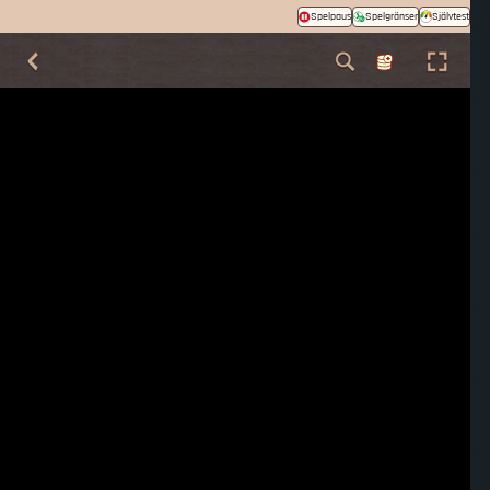
Spelpaus
Spelgränser
Självtest