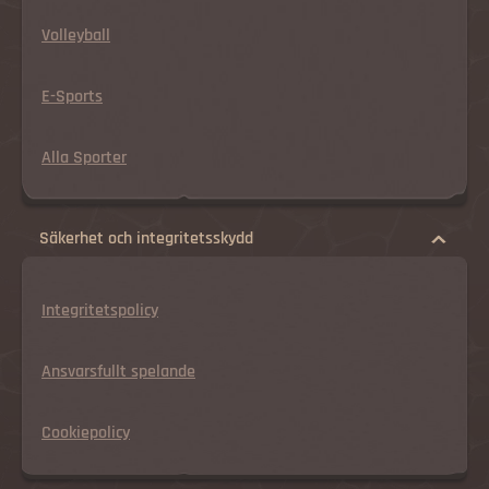
Volleyball
E-Sports
Alla Sporter
Säkerhet och integritetsskydd
Integritetspolicy
Ansvarsfullt spelande
Cookiepolicy