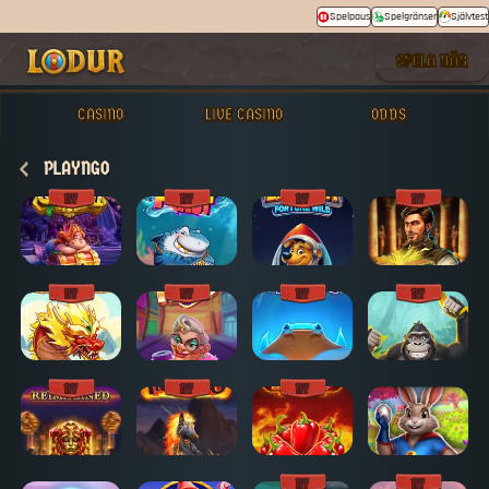
Spelpaus
Spelgränser
Självtest
SPELA HÄR
CASINO
LIVE CASINO
ODDS
PLAYNGO
NY
NY
NY
NY
Crabby's Gold II
Shark Feast
Triple Launch Fortune Wild
Book of Dead GO Collect
NY
NY
NY
NY
Rings of Prosperity
Granny's Wild
Manta Mayhem
Banana Rush
NY
NY
NY
Tomb of Gold Reimagined
Colt Lightning Inferno
Spice Spice Baby!
Easter Eggspedition
NY
NY