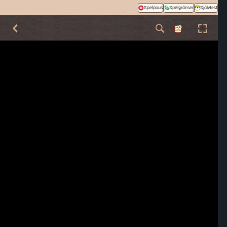
Spelpaus
Spelgränser
Självtest