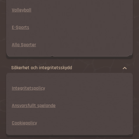
Volleyball
E-Sports
Alla Sporter
Säkerhet och integritetsskydd
Integritetspolicy
Ansvarsfullt spelande
Cookiepolicy