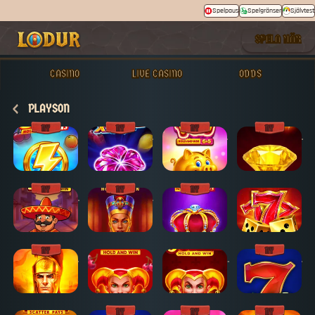
Spelpaus
Spelgränser
Självtest
SPELA HÄR
CASINO
LIVE CASINO
ODDS
PLAYSON
NY
NY
NY
NY
3 Thunder Coins: Hold and Win
Pink Clovers XXXL: Hold and Win
Sugar Piggy: Hold and Win
3 Supercharged Diamonds: Hold and Win
NY
NY
NY
4 Chili Amigos: Hold and Win
3 Luxor Pots: Hold and Win
Crown and Diamonds: Hold and Win
Burning Fortunator
NY
NY
Empire Gold: Hold and Win
Joker's Coins: Hold and Win
Royal Joker: Hold and Win
Supercharged Clovers: Hold and Win
NY
NY
NY