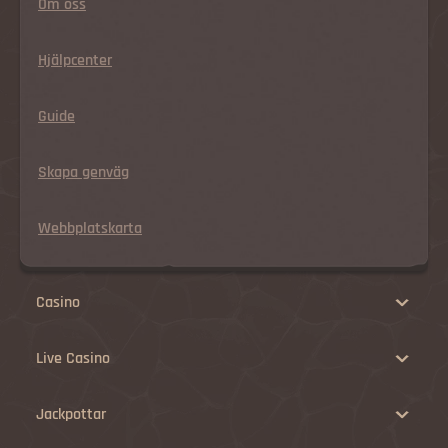
Om oss
Hjälpcenter
Guide
Skapa genväg
Webbplatskarta
Casino
Live Casino
Jackpottar