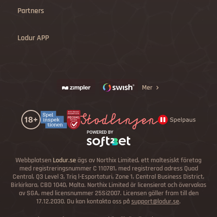
Partners
Lodur APP
Mer
Webbplatsen
Lodur.se
ägs av Northix Limited, ett maltesiskt företag
med registreringsnummer C 110781, med registrerad adress Quad
Central, Q3 Level 3, Triq l-Esportaturi, Zone 1, Central Business District,
Birkirkara, CBD 1040, Malta. Northix Limited är licensierat och övervakas
av SGA, med licensnummer 25Si2007. Licensen gäller fram till den
17.12.2030. Du kan kontakta oss på
support@lodur.se
.