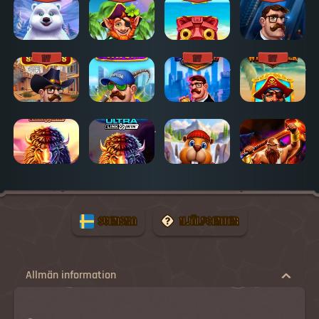
Polar Bonanza
Treasure Ireland
Tiki Tiki Boom
Unusual Suspects
NY
NY
NY
Wanted Unusual Suspects
Unusual Catch
Unusual Suspects Ultra Link&Win
Captain Winbreaker
Bison Moon
Bison Moon Ultra Link&Win
Bustin' Beavers
God of Fire
SVENSKA
HJÄLPCENTER
Allmän information