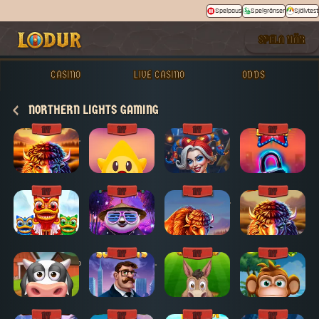
Spelpaus
Spelgränser
Självtest
SPELA HÄR
CASINO
LIVE CASINO
ODDS
NORTHERN LIGHTS GAMING
NY
NY
NY
NY
Bison Moon Megaways
ClusterBuck
Hold the Joker
Prize Ladder
NY
NY
NY
NY
3 Laughing Lions Power Combo
Panda Bonanza
Bison Moon Power Combo
Bison Boom
NY
NY
NY
Cock-A-Doodle Moo
More Unusual Suspects
Donkey Dollars
Monkey Bonanza
NY
NY
NY
NY