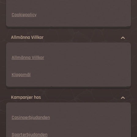
Cookiepolicy
Allmänna Villkor
Allmänna Villkor
Klagomål
Kampanjer hos
Casinoerbjudanden
Sporterbjudanden