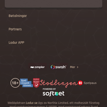
Betalningar
Partners
Lodur APP
Mer
Webbplatsen
Lodur.se
ägs av Northix Limited, ett maltesiskt företag