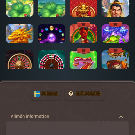
Clover Rainbow 6 Deluxe
Clover Rainbow
Dragon Trio Bonus
Eastern Gold 6 Deluxe
NY
NY
Eastern Gold
Epic Crystal
El Diablo
Epic Crystal Deluxe
NY
NY
European Roulette - Dark Mode
European Roulette
J.U.I.C.E Trio Bonus
Lost Treasure of Tortuga
SVENSKA
HJÄLPCENTER
Allmän information