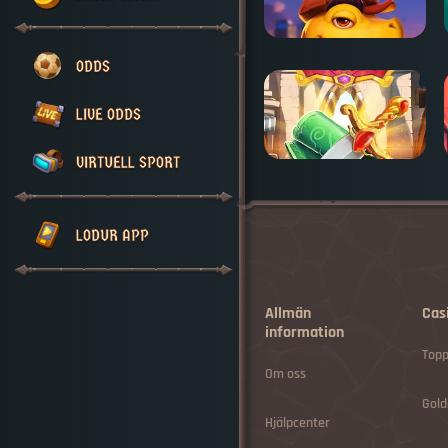
ODDS
Caravan of Riches
LIVE ODDS
VIRTUELL SPORT
LODUR APP
Allmän
Cas
information
Top
Om oss
Gold
Hjälpcenter