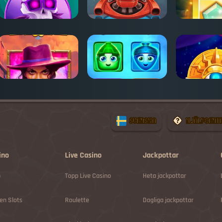
Bounty Showdown
Elemento
Medallion Megawa
SVENSKA
HJÄLPCENT
ino
Live Casino
Jackpottar
p
Topp Live Casino
Heta jackpottar
en Slots
Roulette
Dagliga jackpottar