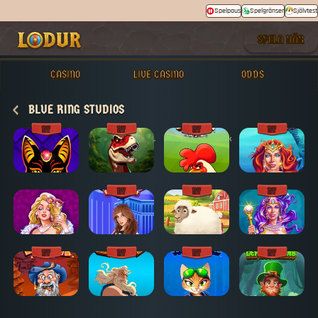
Spelpaus
Spelgränser
Självtest
SPELA HÄR
CASINO
LIVE CASINO
ODDS
BLUE RING STUDIOS
NY
NY
NY
NY
9 Lives of the Nile
Tyrannosaurus Rocks
Buck Bucks Bagawk
6 Pure Pearls
NY
NY
NY
Lady Charm Bug
Deal Me In
Galactic Grazers
Mermajesty
NY
NY
NY
NY
Reel Big Boom
Law of Zeus
Agent Whiskers
Lots O’ Little Leprechauns