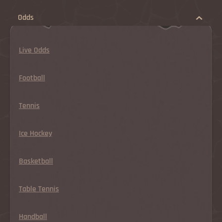
Odds
Live Odds
Football
Tennis
Ice Hockey
Basketball
Table Tennis
Handball