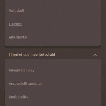
Volleyball
E-Sports
Alla Sporter
Säkerhet och integritetsskydd
Integritetspolicy
Ansvarsfullt spelande
Cookiepolicy