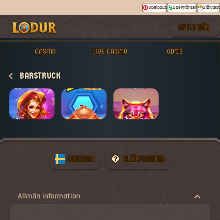
Spelpaus
Spelgränser
Självtest
SPELA HÄR
CASINO
LIVE CASINO
ODDS
BARSTRUCK
Flaming Joker Link&Win
Explode the Toad Megaways
Flaming Wolf Link&Win
SVENSKA
HJÄLPCENTER
Allmän information