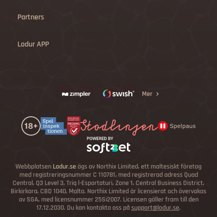
Partners
Lodur APP
Mer
Webbplatsen
Lodur.se
ägs av Northix Limited, ett maltesiskt företag
med registreringsnummer C 110781, med registrerad adress Quad
Central, Q3 Level 3, Triq l-Esportaturi, Zone 1, Central Business District,
Birkirkara, CBD 1040, Malta. Northix Limited är licensierat och övervakas
av SGA, med licensnummer 25Si2007. Licensen gäller fram till den
17.12.2030. Du kan kontakta oss på
support@lodur.se
.