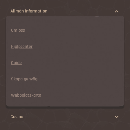
Allmän information
Om oss
Hjälpcenter
Guide
Skapa genväg
Webbplatskarta
Casino