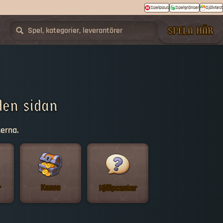
Spelpaus
Spelgränser
Självtest
SPELA HÄR
Spel, kategorier, leverantörer
den sidan
nerna.
Kassa
r
Hjälpcenter