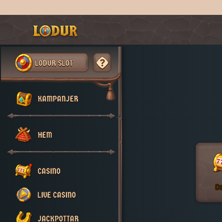
LODUR SLOT
KAMPANJER
HEM
CASINO
C
LIVE CASINO
JACKPOTTAR