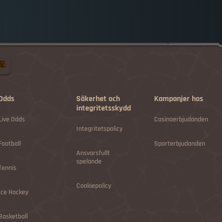
ER
Odds
Säkerhet och
Kampanjer hos
integritetsskydd
Live Odds
Casinoerbjudanden
Integritetspolicy
Football
Sporterbjudanden
Ansvarsfullt
spelande
Tennis
Cookiepolicy
Ice Hockey
Basketball