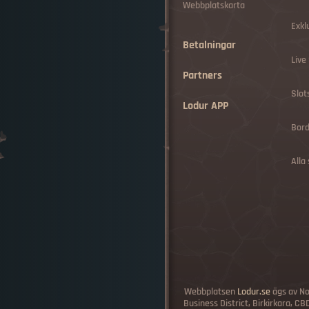
Webbplatskarta
Exkl
Betalningar
Live
Partners
Slot
Lodur APP
Bord
Alla
Webbplatsen
Lodur.se
ägs av No
Business District, Birkirkara, C