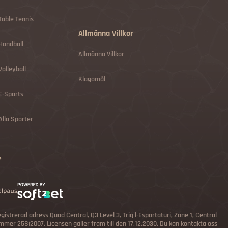
Table Tennis
Allmänna Villkor
Handball
Allmänna Villkor
Volleyball
Klagomål
E-Sports
Alla Sporter
strerad adress Quad Central, Q3 Level 3, Triq l-Esportaturi, Zone 1, Central
ummer 25Si2007. Licensen gäller fram till den 17.12.2030. Du kan kontakta oss