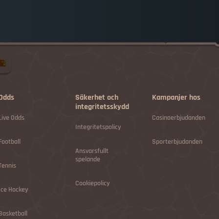
ER
Odds
Säkerhet och
Kampanjer hos
integritetsskydd
Live Odds
Casinoerbjudanden
Integritetspolicy
Football
Sporterbjudanden
Ansvarsfullt
spelande
Tennis
Cookiepolicy
Ice Hockey
Basketball