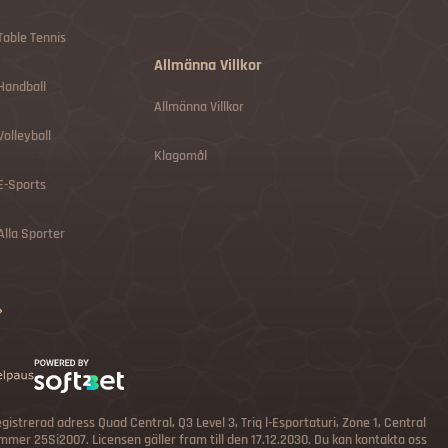
Table Tennis
Allmänna Villkor
Handball
Allmänna Villkor
Volleyball
Klagomål
E-Sports
Alla Sporter
strerad adress Quad Central, Q3 Level 3, Triq l-Esportaturi, Zone 1, Central
ummer 25Si2007. Licensen gäller fram till den 17.12.2030. Du kan kontakta oss