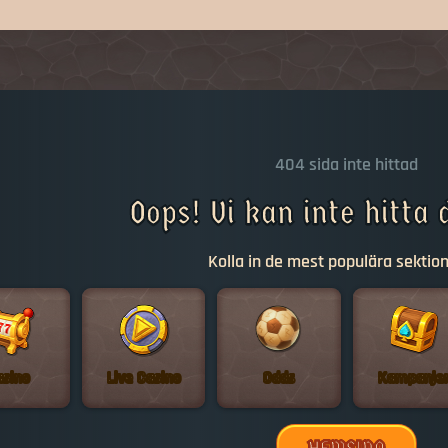
404 sida inte hittad
Oops! Vi kan inte hitta 
Kolla in de mest populära sektio
asino
Live Casino
Odds
Kampanje