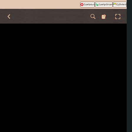
Spelpaus
Spelgränser
Självtest