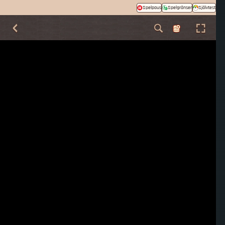
Spelpaus
Spelgränser
Självtest