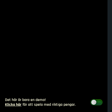
Det här är bara en demo!
Klicka här
för att spela med riktiga pengar.