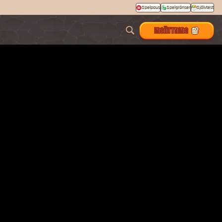
Spelpaus
Spelgränser
Självtest
INSÄTTNING