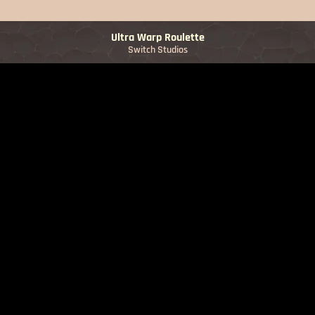
Ultra Warp Roulette
Switch Studios