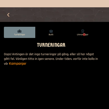
Turneringar
Butik
Utmaningar
1
TURNERINGAR
Oops! Antingen är det inga turneringar på gång, eller så har något
gått fel. Vänligen titta in igen senare. Under tiden, varför inte kolla in
Kampanjer
vår