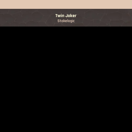
Twin Joker
Stakelogic