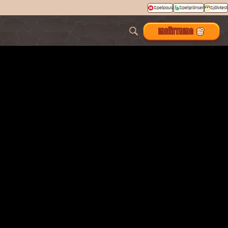
Spelpaus
Spelgränser
Självtest
INSÄTTNING