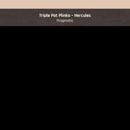
Triple Pot Plinko – Hercules
Pragmatic