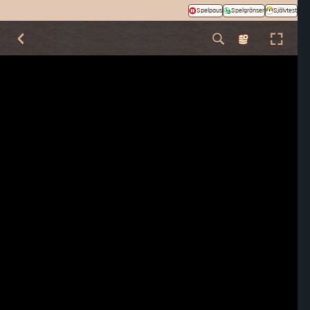
Spelpaus
Spelgränser
Självtest