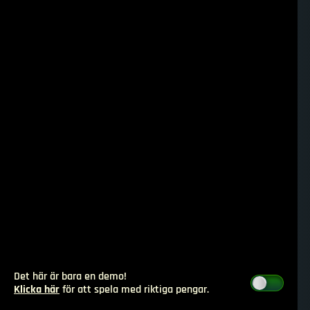
Det här är bara en demo!
Klicka här
för att spela med riktiga pengar.