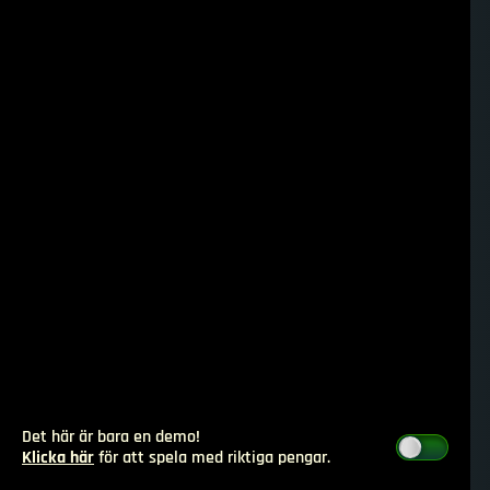
Det här är bara en demo!
Klicka här
för att spela med riktiga pengar.