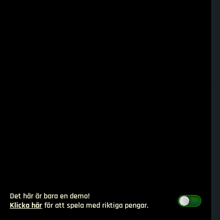
Det här är bara en demo!
Klicka här
för att spela med riktiga pengar.