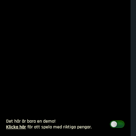
Det här är bara en demo!
Klicka här
för att spela med riktiga pengar.