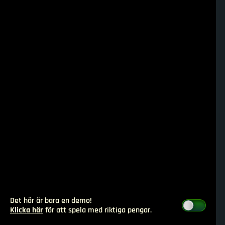
Det här är bara en demo!
Klicka här
för att spela med riktiga pengar.