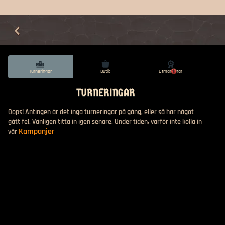
Turneringar
Butik
Utmaningar
1
TURNERINGAR
Oops! Antingen är det inga turneringar på gång, eller så har något
gått fel. Vänligen titta in igen senare. Under tiden, varför inte kolla in
Kampanjer
vår