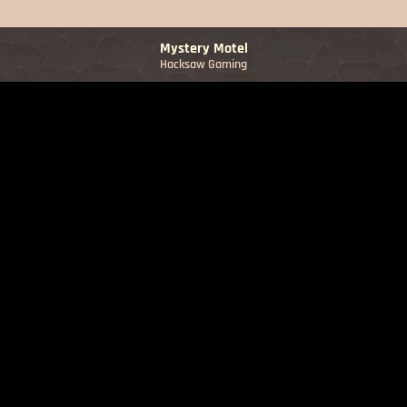
Mystery Motel
Hacksaw Gaming