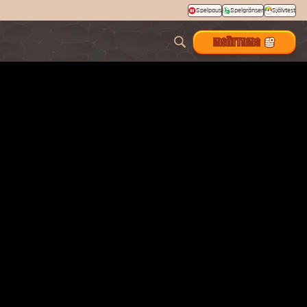
Spelpaus
Spelgränser
Självtest
INSÄTTNING