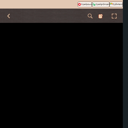
Spelpaus
Spelgränser
Självtest