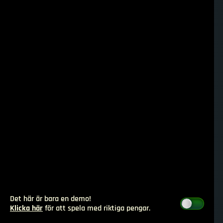
Det här är bara en demo!
Klicka här
för att spela med riktiga pengar.