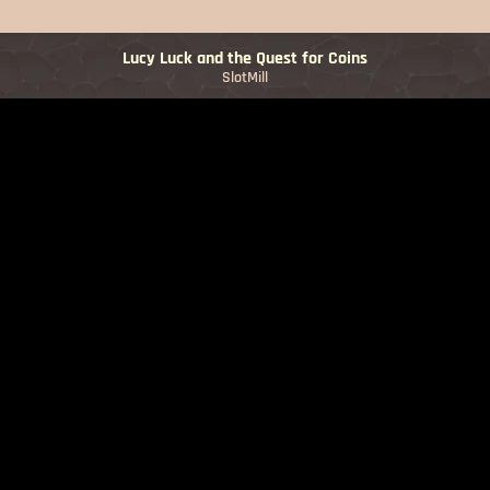
Lucy Luck and the Quest for Coins
SlotMill