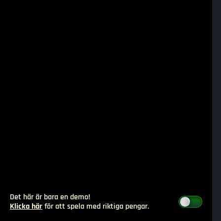
Det här är bara en demo!
Klicka här
för att spela med riktiga pengar.