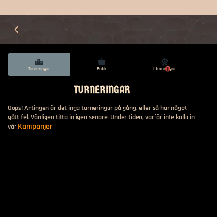
Turneringar
Butik
Utmaningar
1
TURNERINGAR
Oops! Antingen är det inga turneringar på gång, eller så har något
gått fel. Vänligen titta in igen senare. Under tiden, varför inte kolla in
Kampanjer
vår