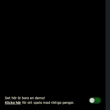
Det här är bara en demo!
Klicka här
för att spela med riktiga pengar.