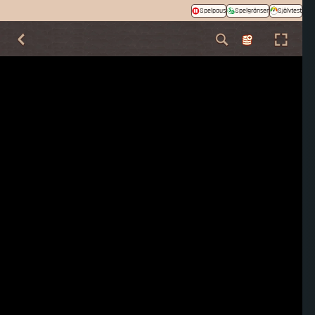
Spelpaus
Spelgränser
Självtest