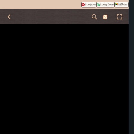
Spelpaus
Spelgränser
Självtest