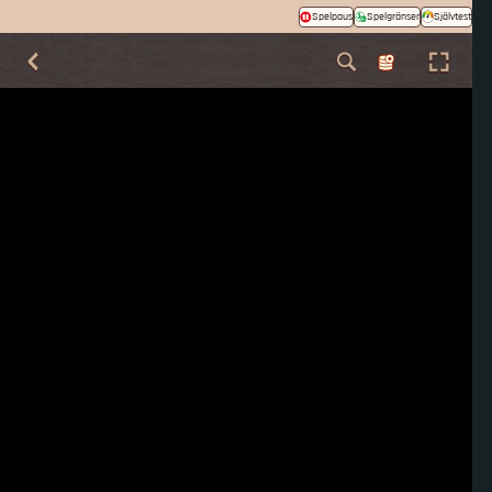
Spelpaus
Spelgränser
Självtest