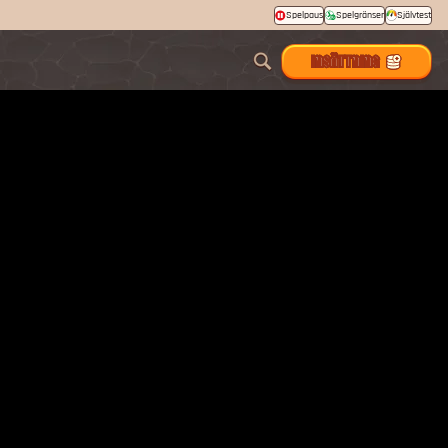
Spelpaus
Spelgränser
Självtest
INSÄTTNING