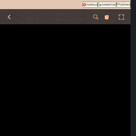
Spelpaus
Spelgränser
Självtest