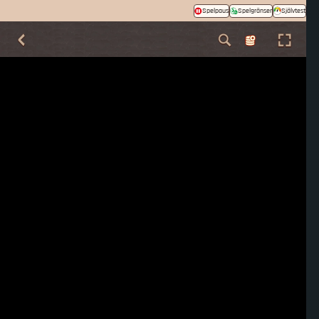
Spelpaus
Spelgränser
Självtest