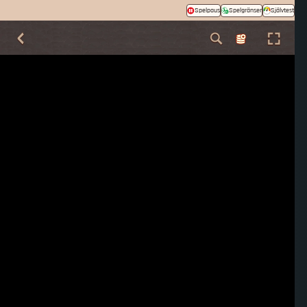
Spelpaus
Spelgränser
Självtest