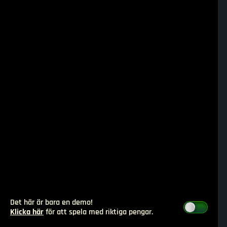
Det här är bara en demo!
Klicka här
för att spela med riktiga pengar.