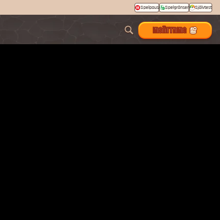
Spelpaus
Spelgränser
Självtest
INSÄTTNING