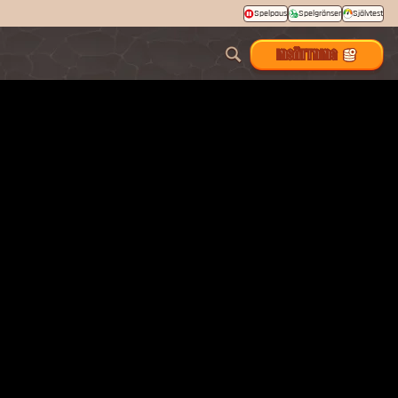
Spelpaus
Spelgränser
Självtest
INSÄTTNING