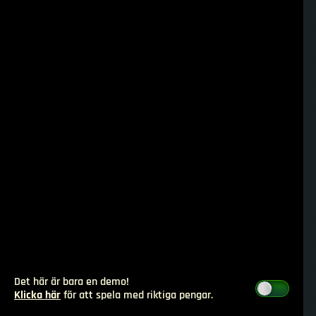
Det här är bara en demo!
Klicka här
för att spela med riktiga pengar.